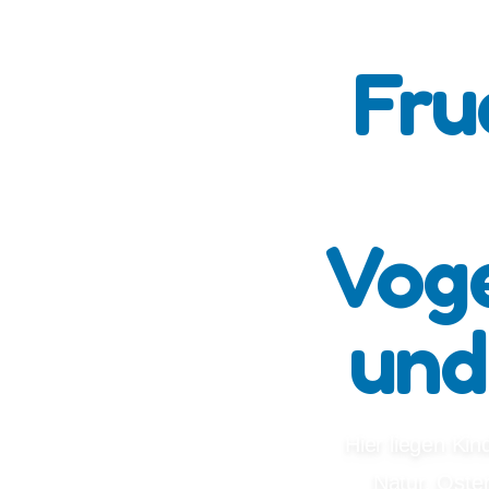
Fru
Voge
und
Hier liegen Kin
Natur, Oste