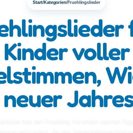
Start
/
Kategorien
/
Fruehlingslieder
ehlingslieder 
Kinder voller
lstimmen, W
 neuer Jahres
derlieder fuer den Fruehling: mit ersten warmen Ta
rbezug und Liedern, die den Jahreszeitenwechsel gu