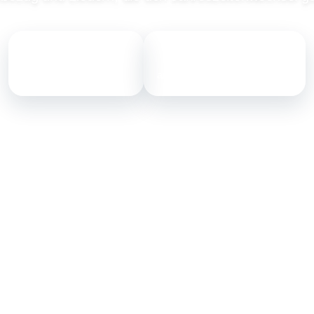
24
8
veroeffentlichte Songs
angrenzende Themenwelten