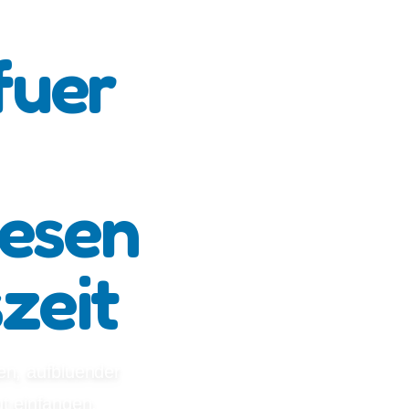
fuer
iesen
zeit
gen, aufbluender
t einfangen.