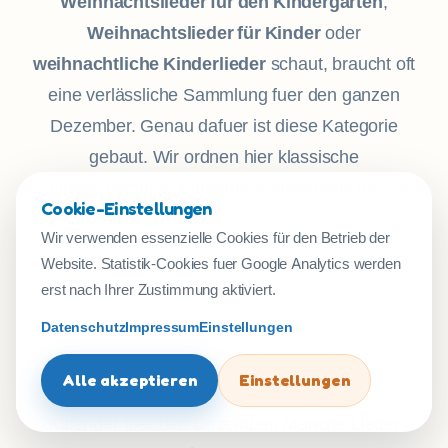
Weihnachtslieder für den Kindergarten
,
Weihnachtslieder für Kinder
oder
weihnachtliche Kinderlieder
schaut, braucht oft
eine verlässliche Sammlung fuer den ganzen
Dezember. Genau dafuer ist diese Kategorie
gebaut. Wir ordnen hier klassische
Weihnachtsmusik, moderne Kindersongs fuer die
Cookie-Einstellungen
Festzeit und Lieder fuer Kinder, die in
Wir verwenden essenzielle Cookies für den Betrieb der
Adventsfeiern, zu Hause oder im Morgenkreis
Website. Statistik-Cookies fuer Google Analytics werden
funktionieren. So entsteht eine Liedwelt, die nicht
erst nach Ihrer Zustimmung aktiviert.
nur festlich klingt, sondern Kinder auch durch die
Datenschutz
Impressum
Einstellungen
ganze Vorweihnachtszeit begleitet.
Alle akzeptieren
Einstellungen
So wird die Kategorie zu einem musikalischen
Kalender fuer den Dezember. Manche Lieder