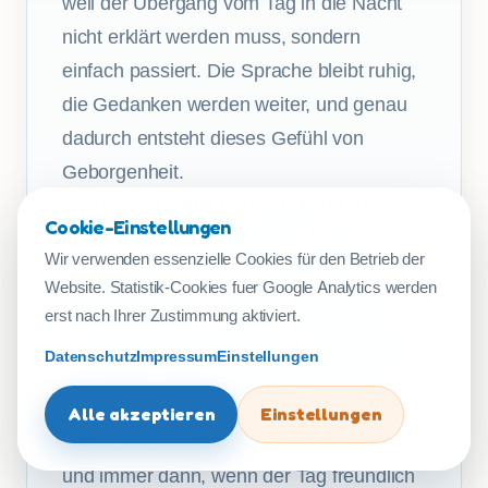
weil der Übergang vom Tag in die Nacht
nicht erklärt werden muss, sondern
einfach passiert. Die Sprache bleibt ruhig,
die Gedanken werden weiter, und genau
dadurch entsteht dieses Gefühl von
Geborgenheit.
Wer nach „muede bin ich geh zur ruhe“
Cookie-Einstellungen
oder nach dem „muede bin ich geh zur
Wir verwenden essenzielle Cookies für den Betrieb der
ruhe liedtext“ sucht, sucht meist kein
Website. Statistik-Cookies fuer Google Analytics werden
lautes Programm, sondern verlässliche
erst nach Ihrer Zustimmung aktiviert.
Kindermusik für den Abend. Dafür eignet
Datenschutz
Impressum
Einstellungen
sich dieses traditionelle Stück besonders
gut. Es passt zu Hause, beim
Alle akzeptieren
Einstellungen
gemeinsamen Singen mit kleinen Kindern
und immer dann, wenn der Tag freundlich