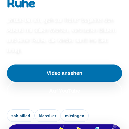
Ruhe
„Müde bin ich, geh zur Ruhe“ begleitet den
Abend mit stillen Worten, vertrauten Bildern
und einer Ruhe, die Kinder sanft ins Bett
bringt.
Video ansehen
Auf YouTube
schlaflied
klassiker
mitsingen