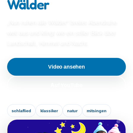
Wälder
„Nun ruhen alle Wälder“ breitet Abendruhe
weit aus und klingt wie ein stiller Blick über
Landschaft, Himmel und Nacht.
Video ansehen
Auf YouTube
schlaflied
klassiker
natur
mitsingen