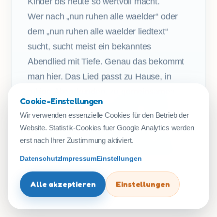
Kinder bis heute so wertvoll macht.
Wer nach „nun ruhen alle waelder“ oder
dem „nun ruhen alle waelder liedtext“
sucht, sucht meist ein bekanntes
Abendlied mit Tiefe. Genau das bekommt
man hier. Das Lied passt zu Hause, in
ruhige Abendrunden, zu gemeinsamen
Cookie-Einstellungen
Singmomenten und als fester Teil eines
Wir verwenden essenzielle Cookies für den Betrieb der
Schlafrituals. Als Kindermusik wirkt es
Website. Statistik-Cookies fuer Google Analytics werden
nicht verspielt, sondern getragen, warm
erst nach Ihrer Zustimmung aktiviert.
und verlässlich. Gerade deshalb bleibt es
Datenschutz
Impressum
Einstellungen
so lange im Gedächtnis.
Alle akzeptieren
Einstellungen