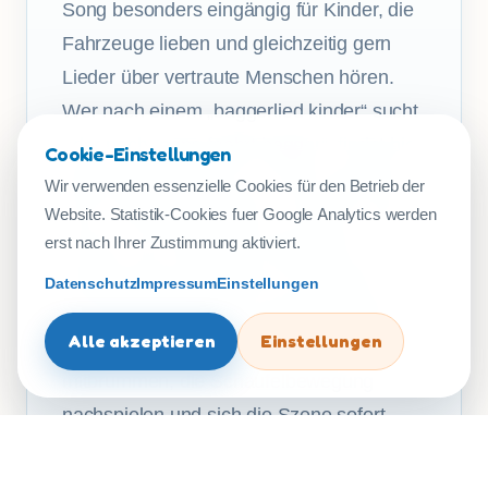
Song besonders eingängig für Kinder, die
Fahrzeuge lieben und gleichzeitig gern
Lieder über vertraute Menschen hören.
Wer nach einem „baggerlied kinder“ sucht
oder nach „papa faehrt bagger“, findet hier
Cookie-Einstellungen
genau den richtigen Ton. Das Lied passt
Wir verwenden essenzielle Cookies für den Betrieb der
gut in Fahrzeugprojekte, in die Kita, nach
Website. Statistik-Cookies fuer Google Analytics werden
erst nach Ihrer Zustimmung aktiviert.
Hause und in bewegte Singrunden. Als
Kindermusik funktioniert es deshalb so
Datenschutz
Impressum
Einstellungen
gut, weil es Baustelle und Familienwelt
Alle akzeptieren
Einstellungen
zusammenbringt. Kinder können
mitbrummen, die Schaufelbewegung
nachspielen und sich die Szene sofort
vorstellen.