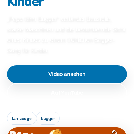
Kinder
„Papa fährt Bagger“ verbindet Baustelle,
starke Maschinen und die bewundernde Sicht
eines Kindes zu einem fröhlichen Bagger-
Song für Kinder.
Video ansehen
Auf YouTube
fahrzeuge
bagger