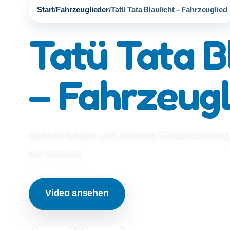
Start
/
Fahrzeuglieder
/
Tatü Tata Blaulicht – Fahrzeuglied
Tatü Tata B
– Fahrzeugl
Sirenen heulen und mehrere Einsatzfahrzeuge
die Straßen.
Video ansehen
Auf YouTube