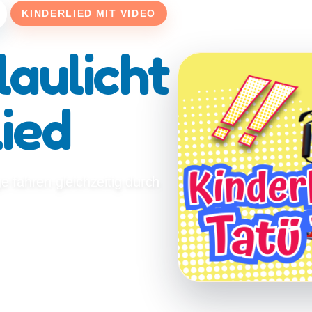
KINDERLIED MIT VIDEO
laulicht
ied
 fahren gleichzeitig durch